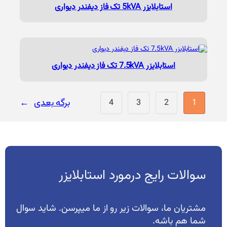
استابلایزر 5kVA تک فاز دیفندر دیواری
استابلایزر 7.5kVA تک فاز دیفندر دیواری
برگه بعدی
→
4
3
2
1
سوالات رایج درمورد استابلایزر
مشتریان ما، سوالات زیر رو از ما میپرسن. شاید سوال
شما هم باشه.