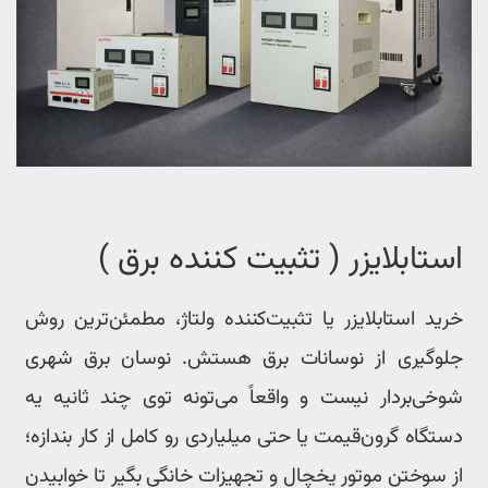
ستابلایزر ( تثبیت کننده برق )
رید استابلایزر یا تثبیت‌کننده ولتاژ، مطمئن‌ترین روش
لوگیری از نوسانات برق هستش. نوسان برق شهری
وخی‌بردار نیست و واقعاً می‌تونه توی چند ثانیه یه
ستگاه گرون‌قیمت یا حتی میلیاردی رو کامل از کار بندازه؛
ز سوختن موتور یخچال و تجهیزات خانگی بگیر تا خوابیدن